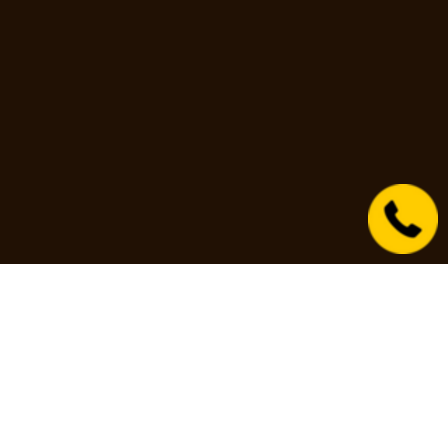
НЕ ПРОСТО
КОРПОРАТИВ
Корпоратив - это особенное мероприятие, как для
руководства так и всего коллектива в целом. Оно
поможет решить реальные бизнес-задачи, а также
осознать ценность команды в игровой форме.