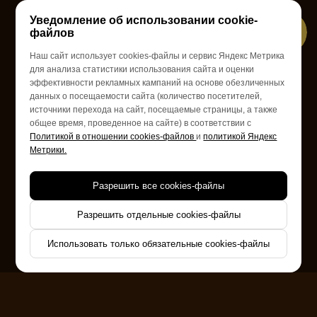
Уведомление об использовании cookie-
файлов
Наш сайт использует cookies-файлы и сервис Яндекс Метрика
ул. Походная, 3
для анализа статистики использования сайта и оценки
КОРПОРАТИВЫ В ФОРМАТЕ
эффективности рекламных кампаний на основе обезличенных
данных о посещаемости сайта (количество посетителей,
ФОРТ БОЯРД
источники перехода на сайт, посещаемые страницы, а также
общее время, проведенное на сайте) в соответствии с
Политикой в отношении cookies-файлов
и
политикой Яндекс
Метрики.
Разрешить все cookies-файлы
Уникальный формат тимбилдинга, направленный
на сплочение коллектива, повышение командного
духа и получение незабываемых эмоций.
Разрешить отдельные cookies-файлы
Использовать только обязательные cookies-файлы