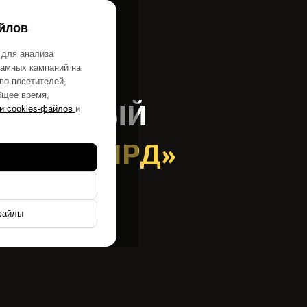
вы
Контакты
йлов
 для анализа
ламных кампаний на
во посетителей,
бщее время,
 УЧЕБНЫЙ
и cookies-файлов
и
ФОРТ БОЯРД»
ебного года”
для
файлы
ешоу
“Форт