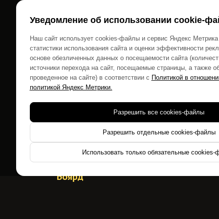
Главная
Рассчитать стоимость
Отзы
Уведомление об использовании cookie-фа
Наш сайт использует cookies-файлы и сервис Яндекс Метрика
статистики использования сайта и оценки эффективности рек
основе обезличенных данных о посещаемости сайта (количест
источники перехода на сайт, посещаемые страницы, а также о
НАЧНИТЕ НОВЫЙ
проведенное на сайте) в соответствии с
Политикой в отношени
политикой Яндекс Метрики.
ГОД ВМЕСТЕ С
«
Разрешить все cookies-файлы
Разрешить отдельные cookies-файлы
Специальная программа -
“начало уч
Использовать только обязательные cookies-
детей в формате легендарного тел
Боярд”