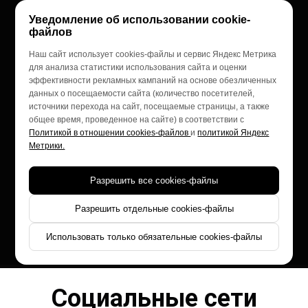
Уведомление об использовании cookie-
Спасибо ваша заявка
файлов
принята и одобрена.
Наш сайт использует cookies-файлы и сервис Яндекс Метрика
для анализа статистики использования сайта и оценки
В ближайшее время
эффективности рекламных кампаний на основе обезличенных
данных о посещаемости сайта (количество посетителей,
источники перехода на сайт, посещаемые страницы, а также
мы вам перезвоним
общее время, проведенное на сайте) в соответствии с
Политикой в отношении cookies-файлов
и
политикой Яндекс
для уточнения
Метрики.
некоторых деталей.
Разрешить все cookies-файлы
Разрешить отдельные cookies-файлы
Мы работаем ежедневно с 10:00 до
Использовать только обязательные cookies-файлы
18:00
Социальные сети