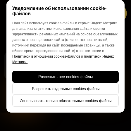
Уведомление об использовании cookie-
файлов
Наш сайт использует cookies-файлы и сервис Яндекс Метрика
ул. Походная, д.3
для анализа статистики использования сайта и оценки
НЕ БАНАЛЬНЫЙ
ДЕНЬ РОЖДЕНИЯ
эффективности рекламных кампаний на основе обезличенных
данных о посещаемости сайта (количество посетителей,
ВМЕСТЕ С
«ФОРТ БОЯРД»
источники перехода на сайт, посещаемые страницы, а также
общее время, проведенное на сайте) в соответствии с
Политикой в отношении cookies-файлов
и
политикой Яндекс
Из года в год одно и то же?
Метрики.
Праздник, который точно запомнится!
Отпразднуй
ПО-ВЗРОСЛОМУ
Разрешить все cookies-файлы
Разрешить отдельные cookies-файлы
Использовать только обязательные cookies-файлы