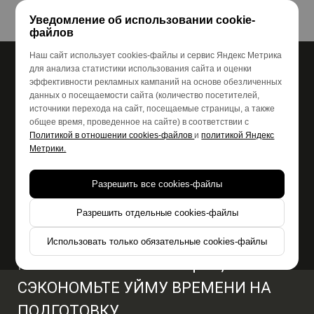
Уведомление об использовании cookie-
файлов
Наш сайт использует cookies-файлы и сервис Яндекс Метрика
для анализа статистики использования сайта и оценки
эффективности рекламных кампаний на основе обезличенных
Организуем яркий
данных о посещаемости сайта (количество посетителей,
источники перехода на сайт, посещаемые страницы, а также
День Рождения в
общее время, проведенное на сайте) в соответствии с
Политикой в отношении cookies-файлов
и
политикой Яндекс
Метрики.
Екатеринбурге
Разрешить все cookies-файлы
«под ключ»
Разрешить отдельные cookies-файлы
ПОДАРИТЕ СЕБЕ И ДРУЗЬЯМ
Использовать только обязательные cookies-файлы
НЕЗАБЫВАЕМЫЕ ЭМОЦИИ , И
СЭКОНОМЬТЕ УЙМУ ВРЕМЕНИ НА
ПОДГОТОВКУ