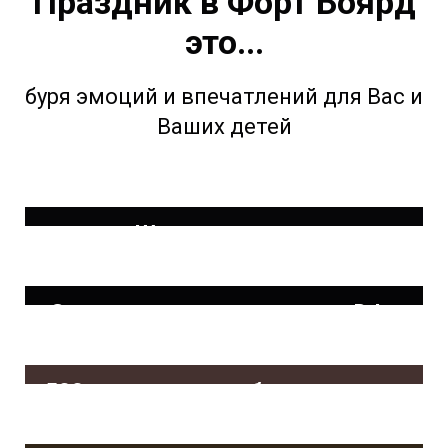
Праздник в Форт Боярд
это...
буря эмоций и впечатлений для Вас и
Ваших детей
Шоу - программа
продолжительностью 2,5 часа
Зажигательная дискотека с DJ и
ведущими
500кг авторского оборудования и
реквизита